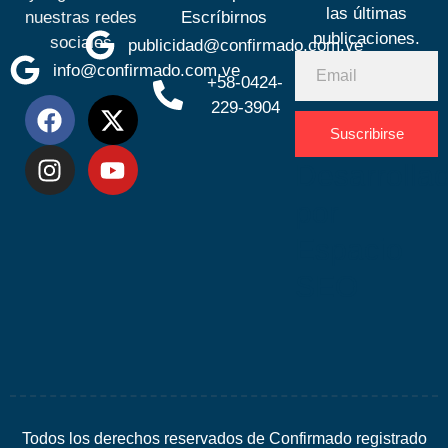
las últimas
nuestras redes
Escríbirnos
publicaciones.
sociales
publicidad@confirmado.com.ve
info@confirmado.com.ve
+58-0424-
229-3904
Suscribirse
Desarrolla
por
Espacio
SEO
Todos los derechos reservados de Confirmado registrado