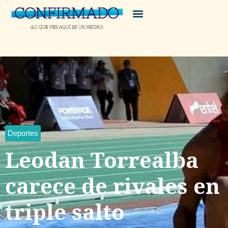
Deportes
Leodan Torrealba
carece de rivales en
triple salto