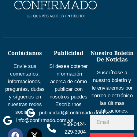
Contáctanos
Publicidad
Nuestro Boletín
De Noticias
Envíe sus
Si desea obtener
Suscríbase a
comentarios,
información
nuestro boletín y
informaciones,
acerca de cómo
le enviaremos por
preguntas, dudas
publicar con
correo electrónico
y síguenos en
nosotros puedes
las últimas
nuestras redes
Escríbirnos
publicaciones.
sociales
publicidad@confirmado.com.ve
info@confirmado.com.ve
+58-0424-
229-3904