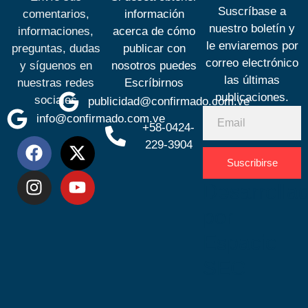
Suscríbase a
comentarios,
información
nuestro boletín y
informaciones,
acerca de cómo
le enviaremos por
preguntas, dudas
publicar con
correo electrónico
y síguenos en
nosotros puedes
las últimas
nuestras redes
Escríbirnos
publicaciones.
sociales
publicidad@confirmado.com.ve
info@confirmado.com.ve
+58-0424-
229-3904
Suscribirse
Desarrolla
por
Espacio
SEO