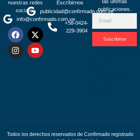
las últimas
nuestras redes
Escríbirnos
publicaciones.
sociales
publicidad@confirmado.com.ve
info@confirmado.com.ve
+58-0424-
229-3904
Suscribirse
Desarrolla
por
Espacio
SEO
Todos los derechos reservados de Confirmado registrado