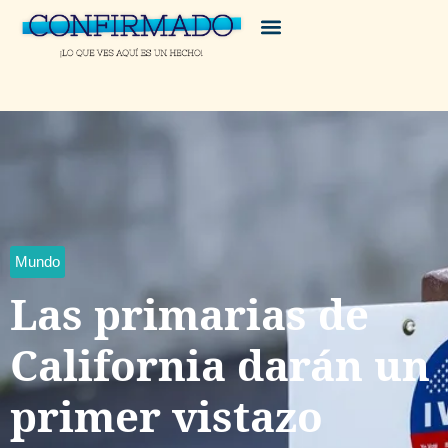
Mundo
Las primarias de
California darán un
primer vistazo