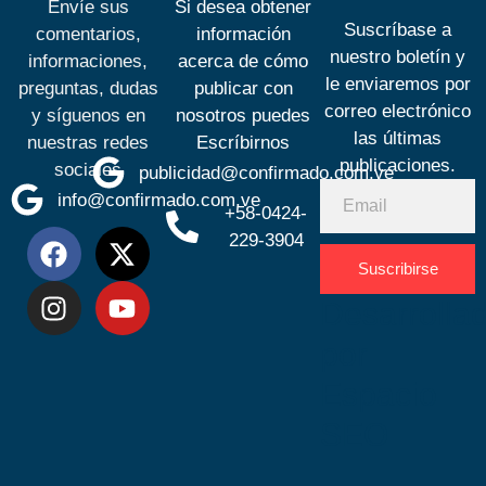
Envíe sus
Si desea obtener
Suscríbase a
comentarios,
información
nuestro boletín y
informaciones,
acerca de cómo
le enviaremos por
preguntas, dudas
publicar con
correo electrónico
y síguenos en
nosotros puedes
las últimas
nuestras redes
Escríbirnos
publicaciones.
sociales
publicidad@confirmado.com.ve
info@confirmado.com.ve
+58-0424-
229-3904
Suscribirse
Desarrolla
por
Espacio
SEO