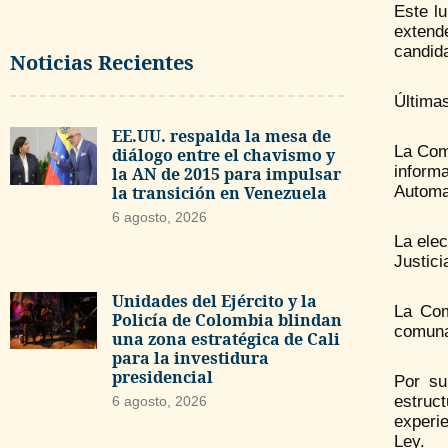
Este l
extend
candid
Noticias Recientes
Últimas
EE.UU. respalda la mesa de
La Comi
diálogo entre el chavismo y
inform
la AN de 2015 para impulsar
la transición en Venezuela
Automa
6 agosto, 2026
La elec
Justici
Unidades del Ejército y la
La Com
Policía de Colombia blindan
comuna
una zona estratégica de Cali
para la investidura
presidencial
Por su
estruc
6 agosto, 2026
experi
Ley.