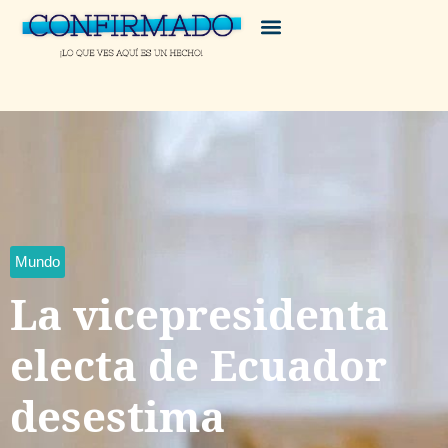
Mundo
La vicepresidenta
electa de Ecuador
desestima