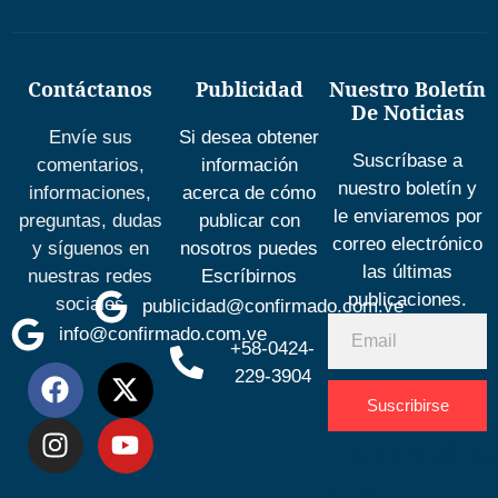
Contáctanos
Publicidad
Nuestro Boletín
De Noticias
Envíe sus
Si desea obtener
Suscríbase a
comentarios,
información
nuestro boletín y
informaciones,
acerca de cómo
le enviaremos por
preguntas, dudas
publicar con
correo electrónico
y síguenos en
nosotros puedes
las últimas
nuestras redes
Escríbirnos
publicaciones.
sociales
publicidad@confirmado.com.ve
info@confirmado.com.ve
+58-0424-
229-3904
Suscribirse
Desarrolla
por