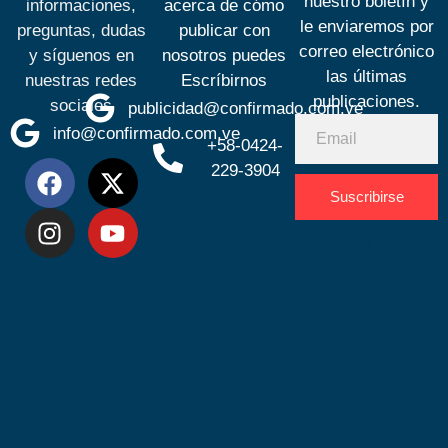
nuestro boletín y
informaciones,
acerca de cómo
le enviaremos por
preguntas, dudas
publicar con
correo electrónico
y síguenos en
nosotros puedes
las últimas
nuestras redes
Escríbirnos
publicaciones.
sociales
publicidad@confirmado.com.ve
info@confirmado.com.ve
+58-0424-
229-3904
Suscribirse
Desarrolla
por
Espacio
SEO