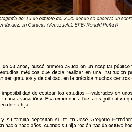
otografía del 15 de octubre del 2025 donde se observa un sobr
ernández, en Caracas (Venezuela). EFE/ Ronald Peña R
, de 53 años, buscó primero ayuda en un hospital público t
 estudios médicos que debía realizar en una institución p
n ser gratuitos y de calidad, en la práctica muchos centros
 imposibilidad de costear los estudios —valorados en unos 
ron una «sanación». Esa experiencia fue tan significativa q
én de su hija.
a y su familia depositan su fe en José Gregorio Hernán
n nació hace años, cuando su hija recién nacida estuvo hosp