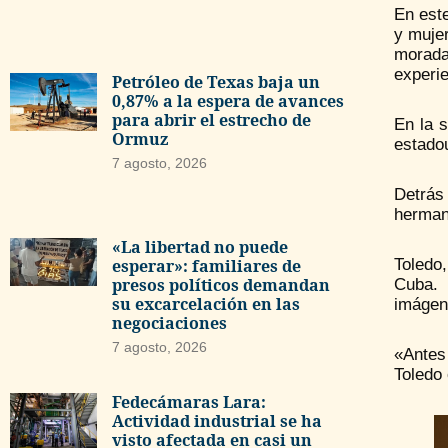
En est
y mujer
morada
experie
Petróleo de Texas baja un
0,87% a la espera de avances
para abrir el estrecho de
En la s
Ormuz
estado
7 agosto, 2026
Detrás
herman
«La libertad no puede
Toledo,
esperar»: familiares de
presos políticos demandan
Cuba. 
su excarcelación en las
imágen
negociaciones
7 agosto, 2026
«Antes
Toledo 
Fedecámaras Lara:
Actividad industrial se ha
visto afectada en casi un