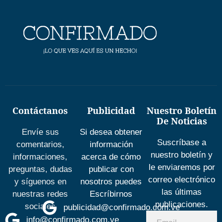
Contáctanos
Publicidad
Nuestro Boletín
De Noticias
Envíe sus
Si desea obtener
Suscríbase a
comentarios,
información
nuestro boletín y
informaciones,
acerca de cómo
le enviaremos por
preguntas, dudas
publicar con
correo electrónico
y síguenos en
nosotros puedes
las últimas
nuestras redes
Escríbirnos
publicaciones.
sociales
publicidad@confirmado.com.ve
info@confirmado.com.ve