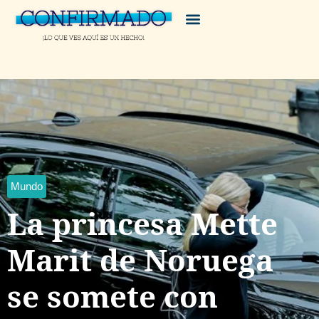
Mundo
La princesa Mette
Marit de Noruega
se somete con