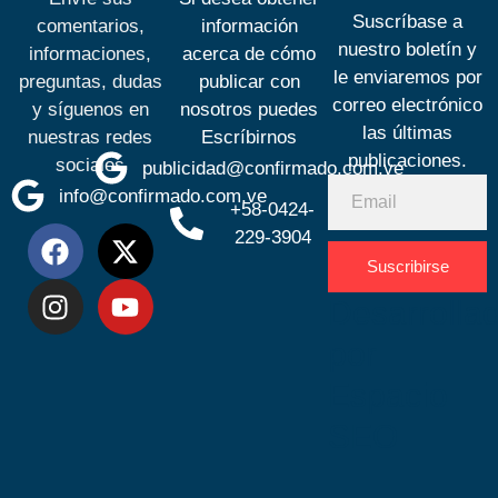
Suscríbase a
comentarios,
información
nuestro boletín y
informaciones,
acerca de cómo
le enviaremos por
preguntas, dudas
publicar con
correo electrónico
y síguenos en
nosotros puedes
las últimas
nuestras redes
Escríbirnos
publicaciones.
sociales
publicidad@confirmado.com.ve
info@confirmado.com.ve
+58-0424-
229-3904
Suscribirse
Desarrolla
por
Espacio
SEO