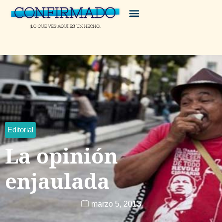
Editorial
La opinión
enjaulada
marzo 5, 2013