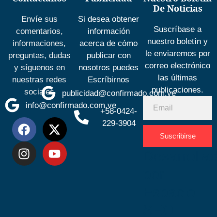
De Noticias
Envíe sus
Si desea obtener
Suscríbase a
comentarios,
información
nuestro boletín y
informaciones,
acerca de cómo
le enviaremos por
preguntas, dudas
publicar con
correo electrónico
y síguenos en
nosotros puedes
las últimas
nuestras redes
Escríbirnos
publicaciones.
sociales
publicidad@confirmado.com.ve
info@confirmado.com.ve
+58-0424-
229-3904
Suscribirse
Desarrolla
por
Espacio
SEO