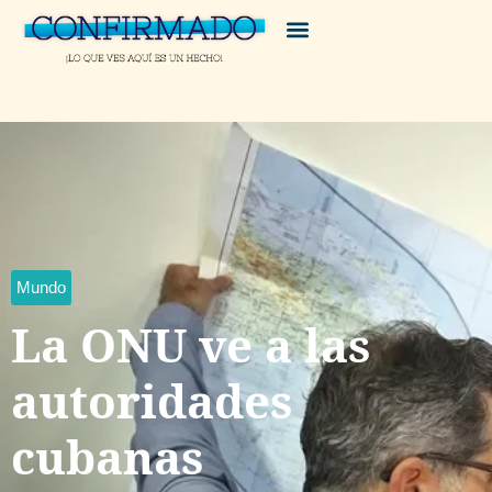
Mundo
La ONU ve a las
autoridades
cubanas