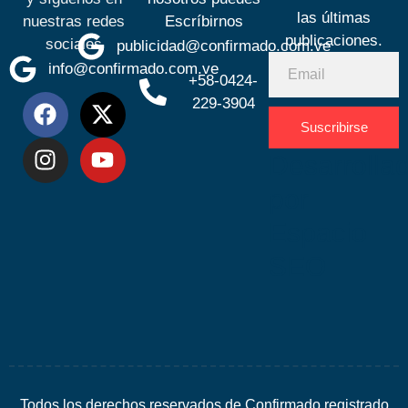
las últimas
nuestras redes
Escríbirnos
publicaciones.
sociales
publicidad@confirmado.com.ve
info@confirmado.com.ve
+58-0424-
229-3904
Suscribirse
Desarrolla
por
Espacio
SEO
Todos los derechos reservados de Confirmado registrado