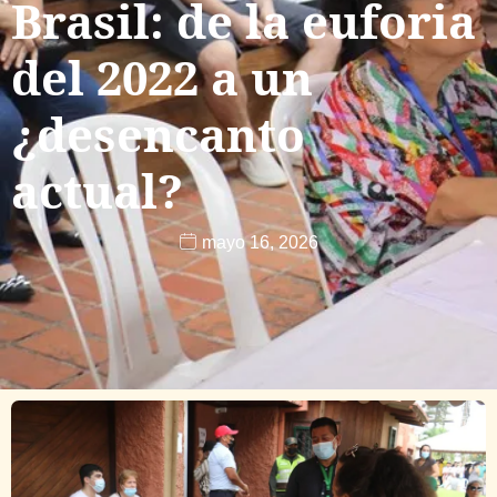
Brasil: de la euforia
del 2022 a un
¿desencanto
actual?
mayo 16, 2026