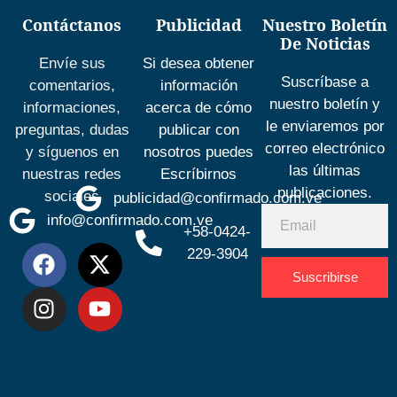
Contáctanos
Publicidad
Nuestro Boletín
De Noticias
Envíe sus
Si desea obtener
Suscríbase a
comentarios,
información
nuestro boletín y
informaciones,
acerca de cómo
le enviaremos por
preguntas, dudas
publicar con
correo electrónico
y síguenos en
nosotros puedes
las últimas
nuestras redes
Escríbirnos
publicaciones.
sociales
publicidad@confirmado.com.ve
info@confirmado.com.ve
+58-0424-
229-3904
Suscribirse
Desarrolla
por
Espacio