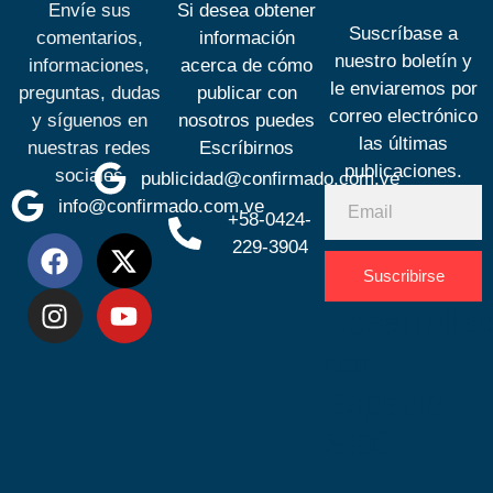
Envíe sus
Si desea obtener
Suscríbase a
comentarios,
información
nuestro boletín y
informaciones,
acerca de cómo
le enviaremos por
preguntas, dudas
publicar con
correo electrónico
y síguenos en
nosotros puedes
las últimas
nuestras redes
Escríbirnos
publicaciones.
sociales
publicidad@confirmado.com.ve
info@confirmado.com.ve
+58-0424-
229-3904
Suscribirse
Desarrolla
por
Espacio
SEO