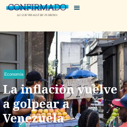
Economía
La inflación vuelve
a golpear a
Venezuela