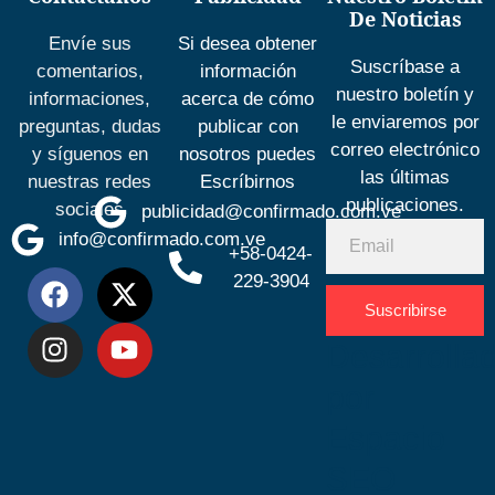
De Noticias
Envíe sus
Si desea obtener
Suscríbase a
comentarios,
información
nuestro boletín y
informaciones,
acerca de cómo
le enviaremos por
preguntas, dudas
publicar con
correo electrónico
y síguenos en
nosotros puedes
las últimas
nuestras redes
Escríbirnos
publicaciones.
sociales
publicidad@confirmado.com.ve
info@confirmado.com.ve
+58-0424-
229-3904
Suscribirse
Desarrolla
por
Espacio
SEO