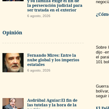
y su familia exige el fin de
negociá
la persecución judicial para
ser tratada en el exterior
¿Cómo
6 agosto, 2026
Opinión
Sobre 
dijo -e
Fernando Mires: Entre la
el para
nube global y los imperios
101 bol
estatales
6 agosto, 2026
Guerra
bolívar
seguir
Asdrúbal Aguiar:El fin de
las tutelas y la hora de la
El Dó