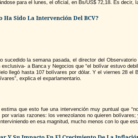
ndose para el lunes, el oficial, en Bs/US$ 72,18. Es decir,
 Ha Sido La Intervención Del BCV
?
lo sucedido la semana pasada, el director del Observatori
n exclusiva- a Banca y Negocios que “el bolívar estuvo deb
lelo llegó hasta 107 bolívares por dólar. Y el viernes 28 el
ívares”, explica el exparlamentario.
 estima que esto fue una intervención muy puntual que “no 
, por varias razones: los venezolanos no quieren bolívares;
 interviniendo en esa magnitud, mucho menos con lo que est
lar Y Su Impacto En El Crecimiento De La Inflació