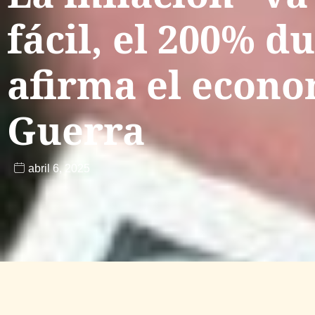
fácil, el 200% d
afirma el econo
Guerra
abril 6, 2025