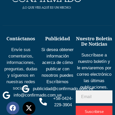
Contáctanos
Publicidad
Nuestro Boletín
De Noticias
Envíe sus
Si desea obtener
Suscríbase a
comentarios,
información
nuestro boletín y
informaciones,
acerca de cómo
le enviaremos por
preguntas, dudas
publicar con
correo electrónico
y síguenos en
nosotros puedes
las últimas
nuestras redes
Escríbirnos
publicaciones.
sociales
publicidad@confirmado.com.ve
info@confirmado.com.ve
+58-0424-
229-3904
Suscribirse