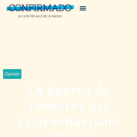
Opinión
La guerra de
rumores del
castrochavismo
febrero 27, 2013