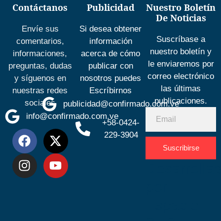
Contáctanos
Publicidad
Nuestro Boletín
De Noticias
Envíe sus
Si desea obtener
Suscríbase a
comentarios,
información
nuestro boletín y
informaciones,
acerca de cómo
le enviaremos por
preguntas, dudas
publicar con
correo electrónico
y síguenos en
nosotros puedes
las últimas
nuestras redes
Escríbirnos
publicaciones.
sociales
publicidad@confirmado.com.ve
info@confirmado.com.ve
+58-0424-
229-3904
Suscribirse
Desarrolla
por
Espacio