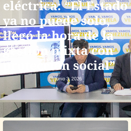
eléctrica: “El Estado
ya no puede solo,
llegó la hora de la
gestión mixta con
protección social”
junio 3, 2026