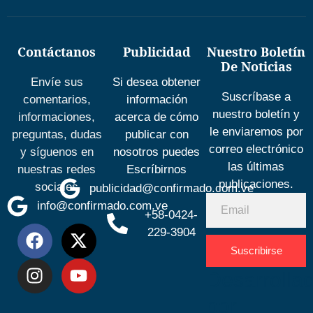
Contáctanos
Publicidad
Nuestro Boletín
De Noticias
Envíe sus
Si desea obtener
Suscríbase a
comentarios,
información
nuestro boletín y
informaciones,
acerca de cómo
le enviaremos por
preguntas, dudas
publicar con
correo electrónico
y síguenos en
nosotros puedes
las últimas
nuestras redes
Escríbirnos
publicaciones.
sociales
publicidad@confirmado.com.ve
info@confirmado.com.ve
+58-0424-
229-3904
Suscribirse
Desarrolla
por