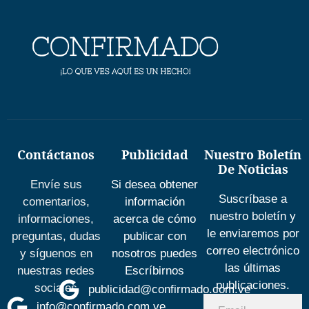
Contáctanos
Publicidad
Nuestro Boletín
De Noticias
Envíe sus
Si desea obtener
Suscríbase a
comentarios,
información
nuestro boletín y
informaciones,
acerca de cómo
le enviaremos por
preguntas, dudas
publicar con
correo electrónico
y síguenos en
nosotros puedes
las últimas
nuestras redes
Escríbirnos
publicaciones.
sociales
publicidad@confirmado.com.ve
info@confirmado.com.ve