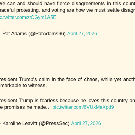
We can and should have fierce disagreements in this count
eaceful protesting, and voting are how we must settle disag
ic.twitter.com/ztOGym1A5E
 Pat Adams (@PatAdams96)
April 27, 2026
resident Trump’s calm in the face of chaos, while yet anothe
emarkable to witness.
resident Trump is fearless because he loves this country and i
he promises he made…
pic.twitter.com/6VUxMaXpd9
 Karoline Leavitt (@PressSec)
April 27, 2026