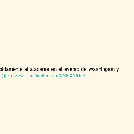
ápidamente al atacante en el evento de Washington y
–
@PressSec
pic.twitter.com/XSKXYf0e3r