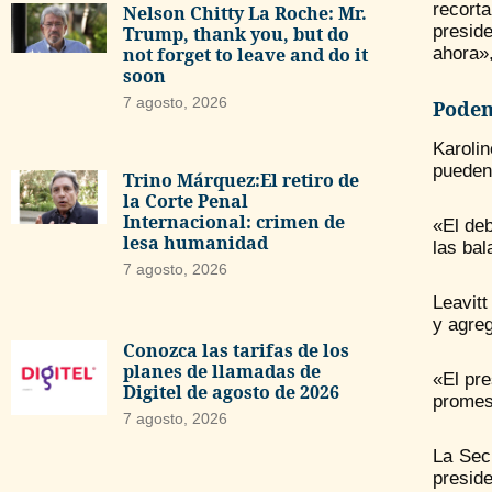
recort
Nelson Chitty La Roche: Mr.
presid
Trump, thank you, but do
not forget to leave and do it
ahora»,
soon
7 agosto, 2026
Podem
Karoli
pueden
Trino Márquez:El retiro de
la Corte Penal
Internacional: crimen de
«El deb
lesa humanidad
las bal
7 agosto, 2026
Leavitt
y agreg
Conozca las tarifas de los
planes de llamadas de
«El pre
Digitel de agosto de 2026
promes
7 agosto, 2026
La Sec
presid