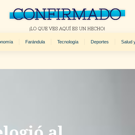
onomía
Farándula
Tecnología
Deportes
Salud 
logió al