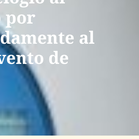
o por
idamente al
evento de