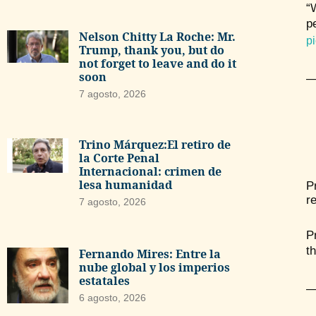
“
p
Nelson Chitty La Roche: Mr.
p
Trump, thank you, but do
not forget to leave and do it
soon
—
7 agosto, 2026
Trino Márquez:El retiro de
la Corte Penal
Internacional: crimen de
lesa humanidad
P
r
7 agosto, 2026
P
t
Fernando Mires: Entre la
nube global y los imperios
estatales
—
6 agosto, 2026