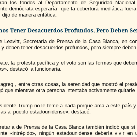
aran los fondos al Departamento de Seguridad Nacional
ente demócrata esperaría que la cobertura mediática fuera
 dijo de manera enfática.
os Tener Desacuerdos Profundos, Pero Deben Ser
ne Leavitt, Secretaria de Prensa de la Casa Blanca, en con
 y deben tener desacuerdos profundos, pero siempre deben 
ate, la protesta pacífica y el voto son las formas que debe
as», destacó la funcionaria.
 agreg , entre otras cosas, la serenidad que mostró el pre
ó que mientras otra persona intentaba activamente quitarle l
sidente Trump no le teme a nada porque ama a este país y e
as al pueblo estadounidense», destacó.
retaria de Prensa de la Casa Blanca también indicó que si 
ente «intrépido», ningún estadounidense debería vivir en 