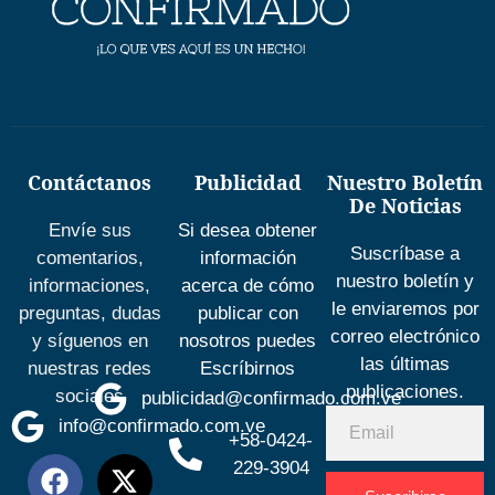
Contáctanos
Publicidad
Nuestro Boletín
De Noticias
Envíe sus
Si desea obtener
Suscríbase a
comentarios,
información
nuestro boletín y
informaciones,
acerca de cómo
le enviaremos por
preguntas, dudas
publicar con
correo electrónico
y síguenos en
nosotros puedes
las últimas
nuestras redes
Escríbirnos
publicaciones.
sociales
publicidad@confirmado.com.ve
info@confirmado.com.ve
+58-0424-
229-3904