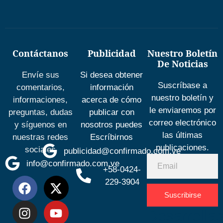
Contáctanos
Publicidad
Nuestro Boletín
De Noticias
Envíe sus
Si desea obtener
Suscríbase a
comentarios,
información
nuestro boletín y
informaciones,
acerca de cómo
le enviaremos por
preguntas, dudas
publicar con
correo electrónico
y síguenos en
nosotros puedes
las últimas
nuestras redes
Escríbirnos
publicaciones.
sociales
publicidad@confirmado.com.ve
info@confirmado.com.ve
+58-0424-
229-3904
Suscribirse
Desarrolla