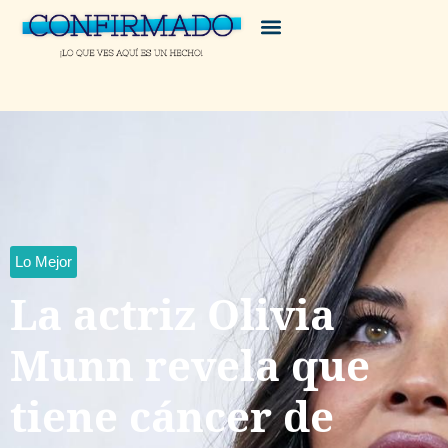
Lo Mejor
La actriz Olivia
Munn revela que
tiene cáncer de