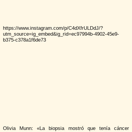
https://www.instagram.com/p/C4dXfrULDdJ/?
utm_source=ig_embed&ig_rid=ec97994b-4902-45e9-
b375-c378a1f6de73
Olivia Munn: «La biopsia mostró que tenía cáncer