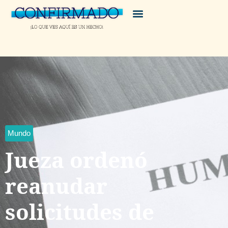
Mundo
Jueza ordenó
reanudar
solicitudes de