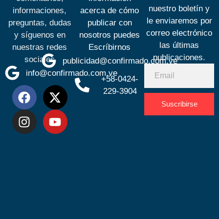
nuestro boletín y
informaciones,
acerca de cómo
le enviaremos por
preguntas, dudas
publicar con
correo electrónico
y síguenos en
nosotros puedes
las últimas
nuestras redes
Escríbirnos
publicaciones.
sociales
publicidad@confirmado.com.ve
info@confirmado.com.ve
+58-0424-
229-3904
Suscribirse
Desarrolla
por
Espacio
SEO