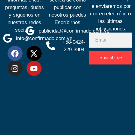
le enviaremos por
preguntas, dudas
publicar con
correo electrónico
y síguenos en
nosotros puedes
las últimas
nuestras redes
Escríbirnos
publicaciones.
sociales
publicidad@confirmado.com.ve
info@confirmado.com.ve
+58-0424-
229-3904
Suscribirse
Desarrolla
por
Espacio
SEO