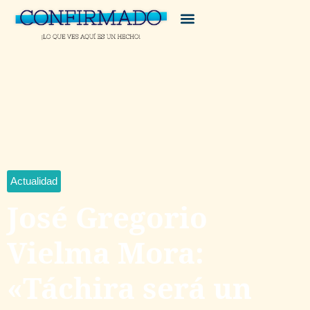
Actualidad
José Gregorio
Vielma Mora:
«Táchira será un