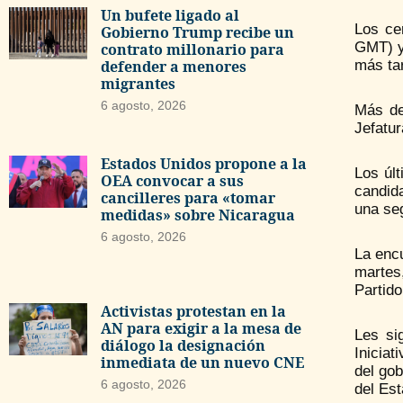
Un bufete ligado al
Los ce
Gobierno Trump recibe un
GMT) y
contrato millonario para
más tar
defender a menores
migrantes
6 agosto, 2026
Más de
Jefatur
Estados Unidos propone a la
Los úl
OEA convocar a sus
candid
cancilleres para «tomar
una se
medidas» sobre Nicaragua
6 agosto, 2026
La enc
martes
Partido
Activistas protestan en la
AN para exigir a la mesa de
Les si
diálogo la designación
Iniciat
inmediata de un nuevo CNE
del gob
6 agosto, 2026
del Es