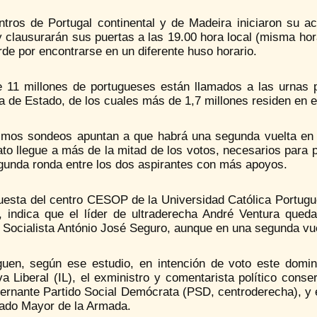
ntros de Portugal continental y de Madeira iniciaron su a
 clausurarán sus puertas a las 19.00 hora local (misma ho
de por encontrarse en un diferente huso horario.
 11 millones de portugueses están llamados a las urnas 
a de Estado, de los cuales más de 1,7 millones residen en el
timos sondeos apuntan a que habrá una segunda vuelta en 2
ato llegue a más de la mitad de los votos, necesarios para
gunda ronda entre los dos aspirantes con más apoyos.
uesta del centro CESOP de la Universidad Católica Portugue
, indica que el líder de ultraderecha André Ventura queda
 Socialista António José Seguro, aunque en una segunda vue
guen, según ese estudio, en intención de voto este domi
iva Liberal (IL), el exministro y comentarista político co
ernante Partido Social Demócrata (PSD, centroderecha), y e
tado Mayor de la Armada.