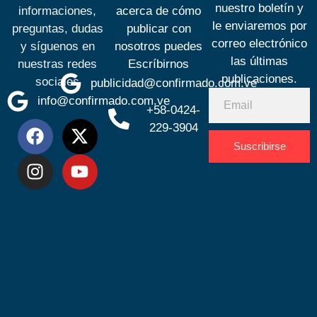
nuestro boletín y
informaciones,
acerca de cómo
le enviaremos por
preguntas, dudas
publicar con
correo electrónico
y síguenos en
nosotros puedes
las últimas
nuestras redes
Escríbirnos
publicaciones.
sociales
publicidad@confirmado.com.ve
info@confirmado.com.ve
+58-0424-
229-3904
Suscribirse
Desarrolla
por
Espacio
SEO