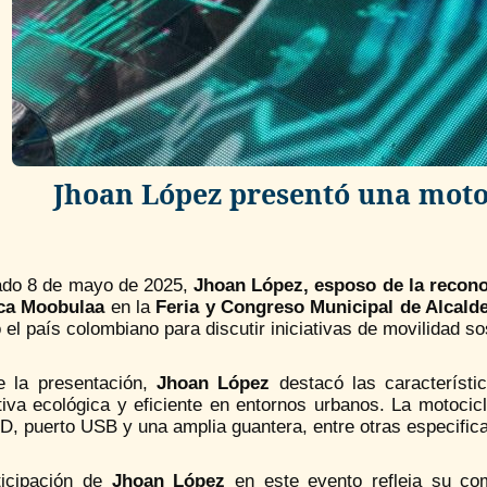
Jhoan López presentó una moto
ado 8 de mayo de 2025,
Jhoan López, esposo de la recono
ica Moobulaa
en la
Feria y Congreso Municipal de Alcald
 el país colombiano para discutir iniciativas de movilidad so
e la presentación,
Jhoan López
destacó las característi
tiva ecológica y eficiente en entornos urbanos.
La motocic
D, puerto USB y una amplia guantera, entre otras especific
ticipación de
Jhoan López
en este evento refleja su co