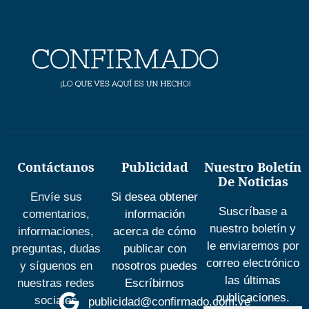
Contáctanos
Publicidad
Nuestro Boletín
De Noticias
Envíe sus
Si desea obtener
Suscríbase a
comentarios,
información
nuestro boletín y
informaciones,
acerca de cómo
le enviaremos por
preguntas, dudas
publicar con
correo electrónico
y síguenos en
nosotros puedes
las últimas
nuestras redes
Escríbirnos
publicaciones.
sociales
publicidad@confirmado.com.ve