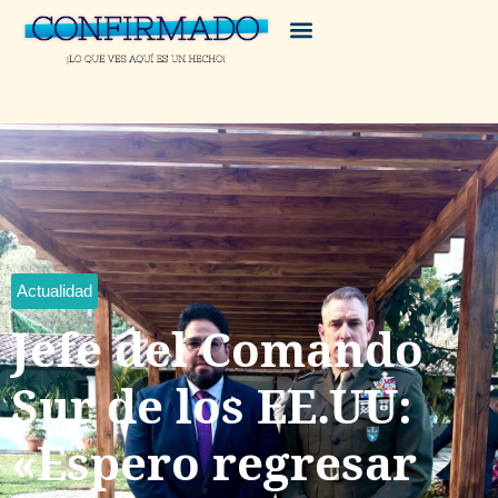
Actualidad
Jefe del Comando
Sur de los EE.UU:
«Espero regresar