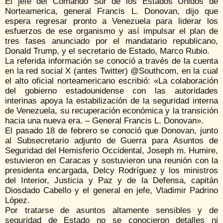
El jefe del Comando Sur de los Estados Unidos de
Norteamerica, general Francis L. Donovan, dijo que
espera regresar pronto a Venezuela para
liderar los
esfuerzos de ese organismo y así impulsar el plan de
tres fases anunciado por el mandatario republicano,
Donald Trump, y el secretario de Estado, Marco Rubio.
La referida información se conoció a través de la cuenta
en la red social X (antes Twitter) @Southcom, en la cual
el alto oficial norteamericano escribió: «La colaboración
del gobierno estadounidense con las autoridades
interinas apoya la estabilización de la seguridad interna
de Venezuela, su recuperación económica y la transición
hacia una nueva era. – General Francis L. Donovan».
El pasado 18 de febrero se conoció que Donovan, junto
al Subsecretario adjunto de Guerra para Asuntos de
Seguridad del Hemisferio Occidental, Joseph m. Humire,
estuvieron en Caracas y sostuvieron una reunión con la
presidenta encargada, Delcy Rodríguez y los ministros
del Interior, Justicia y Paz y de la Defensa, capitán
Diosdado Cabello y el general en jefe, Vladimir Padrino
López.
Por tratarse de asuntos altamente sensibles y de
seguridad de Estado no se conocieron detalles ni