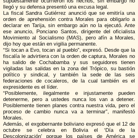
supuestamente ocurrieron los hechos, sin embargo no
llegó y su defensa presentó una excusa legal.
La fiscal Sandra Gutiérrez anunció que se emitiría una
orden de aprehensión contra Morales para obligarlo a
declarar en Tarija, sin embargo aún no la ejecutó. Ante
ese anuncio, Ponciano Santos, dirigente del oficialista
Movimiento al Socialismo (MAS), pero afín a Morales,
dijo hoy que están en vigilia permanente.
“Si tocan a Evo, tocan al pueblo”, expresó. Desde que la
fiscalía le advirtiera con la orden de captura, Morales no
ha salido de Cochabamba y sus seguidores tienen
vigiladas las salidas en la zona del Trópico, su bastión
político y sindical, y también la sede de las seis
federaciones de cocaleros, de la cual también es el
expresidente es el líder.
“Posiblemente, ilegalmente e injustamente pueden
detenerme, pero a ustedes nunca los van a detener.
Posiblemente tienen planes contra nuestra vida, pero el
proceso de cambio nunca va a terminar”, manifestó
Morales.
Además, el exgobernante boliviano expresó que el 12 de
octubre se celebra en Bolivia el ‘Día de la
Descolonización’ porque los países de América se