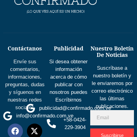
Contáctanos
Publicidad
Nuestro Boletín
De Noticias
Envíe sus
Si desea obtener
Suscríbase a
comentarios,
información
nuestro boletín y
informaciones,
acerca de cómo
le enviaremos por
preguntas, dudas
publicar con
correo electrónico
y síguenos en
nosotros puedes
las últimas
nuestras redes
Escríbirnos
publicaciones.
sociales
publicidad@confirmado.com.ve
info@confirmado.com.ve
+58-0424-
229-3904
Suscribirse