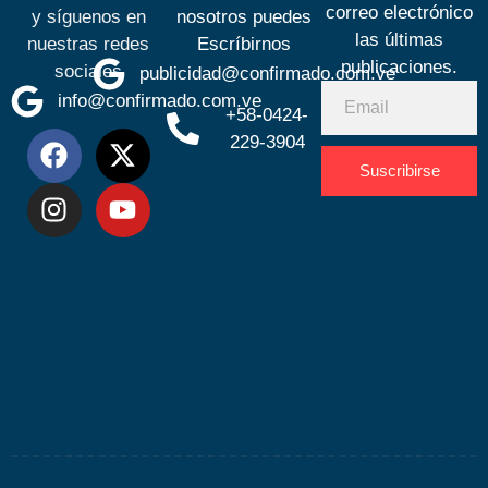
correo electrónico
y síguenos en
nosotros puedes
las últimas
nuestras redes
Escríbirnos
publicaciones.
sociales
publicidad@confirmado.com.ve
info@confirmado.com.ve
+58-0424-
229-3904
Suscribirse
Desarrolla
por
Espacio
SEO