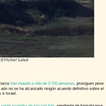
FE/EPA/Atef Safadi
 marzo
, prosiguen pese
han matado a más de 3.700 personas
aún no se ha alcanzado ningún acuerdo definitivo sobre el
 e Israel.
, pendiente de formalizarse,
 «gran acuerdo» de paz con Irán