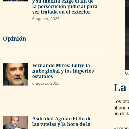
y su familia exige el fin de
la persecución judicial para
ser tratada en el exterior
6 agosto, 2026
Opinión
Fernando Mires: Entre la
nube global y los imperios
Un
estatales
La
6 agosto, 2026
Los at
al anun
fin de 
Asdrúbal Aguiar:El fin de
las tutelas y la hora de la
El man