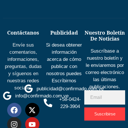
Contáctanos
Publicidad
Nuestro Boletín
De Noticias
Envíe sus
Si desea obtener
Suscríbase a
comentarios,
información
nuestro boletín y
informaciones,
acerca de cómo
le enviaremos por
preguntas, dudas
publicar con
correo electrónico
y síguenos en
nosotros puedes
las últimas
nuestras redes
Escríbirnos
publicaciones.
sociales
publicidad@confirmado.com.ve
info@confirmado.com.ve
+58-0424-
229-3904
Suscribirse
Desarrolla