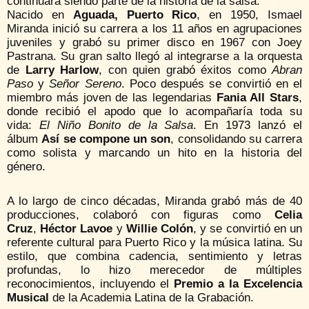
continuará siendo parte de la historia de la salsa.
Nacido en
Aguada, Puerto Rico
, en 1950, Ismael
Miranda inició su carrera a los 11 años en agrupaciones
juveniles y grabó su primer disco en 1967 con Joey
Pastrana. Su gran salto llegó al integrarse a la orquesta
de
Larry Harlow
, con quien grabó éxitos como
Abran
Paso
y
Señor Sereno
. Poco después se convirtió en el
miembro más joven de las legendarias
Fania All Stars
,
donde recibió el apodo que lo acompañaría toda su
vida:
El Niño Bonito de la Salsa
. En 1973 lanzó el
álbum
Así se compone un son
, consolidando su carrera
como solista y marcando un hito en la historia del
género.
A lo largo de cinco décadas, Miranda grabó más de 40
producciones, colaboró con figuras como
Celia
Cruz
,
Héctor Lavoe
y
Willie Colón
, y se convirtió en un
referente cultural para Puerto Rico y la música latina. Su
estilo, que combina cadencia, sentimiento y letras
profundas, lo hizo merecedor de múltiples
reconocimientos, incluyendo el
Premio a la Excelencia
Musical
de la Academia Latina de la Grabación.