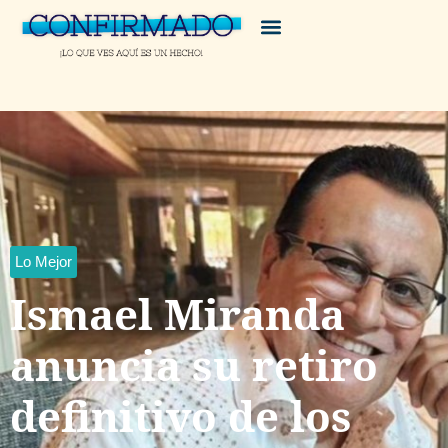
Lo Mejor
Ismael Miranda
anuncia su retiro
definitivo de los