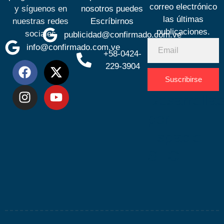
correo electrónico
y síguenos en
nosotros puedes
las últimas
nuestras redes
Escríbirnos
publicaciones.
sociales
publicidad@confirmado.com.ve
info@confirmado.com.ve
+58-0424-
229-3904
Suscribirse
Desarrolla
por
Espacio
SEO