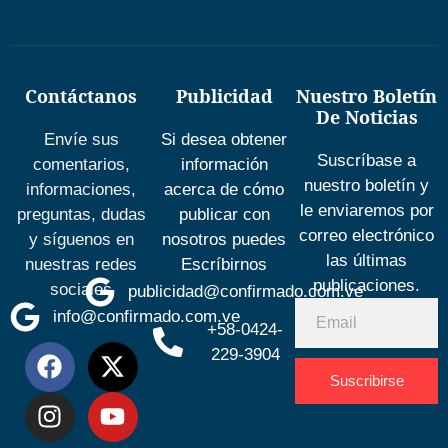
Contáctanos
Publicidad
Nuestro Boletín
De Noticias
Envíe sus
Si desea obtener
Suscríbase a
comentarios,
información
nuestro boletín y
informaciones,
acerca de cómo
le enviaremos por
preguntas, dudas
publicar con
correo electrónico
y síguenos en
nosotros puedes
las últimas
nuestras redes
Escríbirnos
publicaciones.
sociales
publicidad@confirmado.com.ve
info@confirmado.com.ve
+58-0424-
229-3904
Suscribirse
Desarrolla