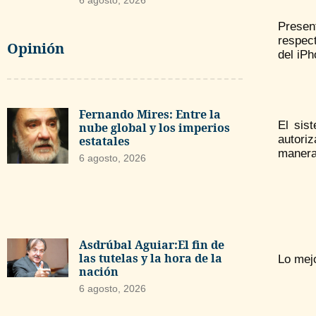
6 agosto, 2026
Presen
respec
Opinión
del iP
Fernando Mires: Entre la
El sis
nube global y los imperios
autori
estatales
manera
6 agosto, 2026
Asdrúbal Aguiar:El fin de
las tutelas y la hora de la
Lo mej
nación
6 agosto, 2026