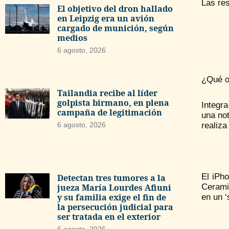
Las res
El objetivo del dron hallado
en Leipzig era un avión
cargado de munición, según
medios
6 agosto, 2026
¿Qué o
Tailandia recibe al líder
golpista birmano, en plena
Integr
campaña de legitimación
una no
6 agosto, 2026
realiza
El iPho
Detectan tres tumores a la
jueza María Lourdes Afiuni
Ceramic
y su familia exige el fin de
en un 
la persecución judicial para
ser tratada en el exterior