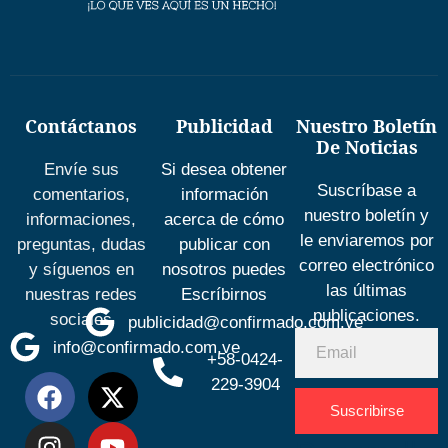
Contáctanos
Publicidad
Nuestro Boletín
De Noticias
Envíe sus
Si desea obtener
Suscríbase a
comentarios,
información
nuestro boletín y
informaciones,
acerca de cómo
le enviaremos por
preguntas, dudas
publicar con
correo electrónico
y síguenos en
nosotros puedes
las últimas
nuestras redes
Escríbirnos
publicaciones.
sociales
publicidad@confirmado.com.ve
info@confirmado.com.ve
+58-0424-
229-3904
Suscribirse