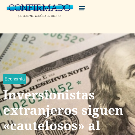
Economía
Inversionistas
extranjeros siguen
«cautelosos» al