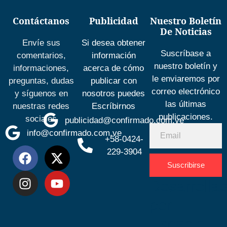
Contáctanos
Publicidad
Nuestro Boletín
De Noticias
Envíe sus
Si desea obtener
Suscríbase a
comentarios,
información
nuestro boletín y
informaciones,
acerca de cómo
le enviaremos por
preguntas, dudas
publicar con
correo electrónico
y síguenos en
nosotros puedes
las últimas
nuestras redes
Escríbirnos
publicaciones.
sociales
publicidad@confirmado.com.ve
info@confirmado.com.ve
+58-0424-
229-3904
Suscribirse
Desarrolla
por
Espacio