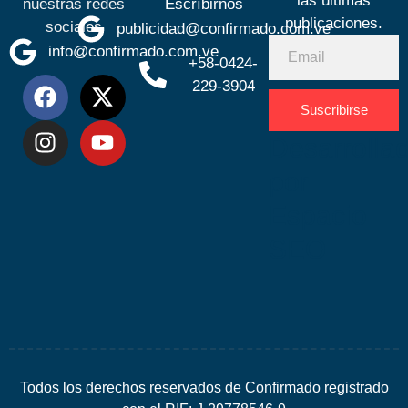
las últimas
nuestras redes
Escríbirnos
publicaciones.
sociales
publicidad@confirmado.com.ve
info@confirmado.com.ve
+58-0424-
229-3904
Suscribirse
Desarrolla
por
Espacio
SEO
Todos los derechos reservados de Confirmado registrado