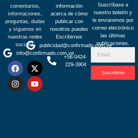
Suscríbase a
comentarios,
información
nuestro boletín y
informaciones,
acerca de cómo
le enviaremos por
preguntas, dudas
publicar con
correo electrónico
y síguenos en
nosotros puedes
las últimas
nuestras redes
Escríbirnos
publicaciones.
sociales
publicidad@confirmado.com.ve
info@confirmado.com.ve
+58-0424-
229-3904
Suscribirse
Desarrolla
por
Espacio
SEO