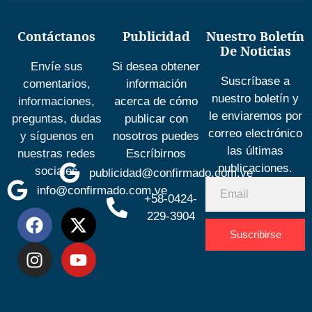
Contáctanos
Publicidad
Nuestro Boletín
De Noticias
Envíe sus
Si desea obtener
Suscríbase a
comentarios,
información
nuestro boletín y
informaciones,
acerca de cómo
le enviaremos por
preguntas, dudas
publicar con
correo electrónico
y síguenos en
nosotros puedes
las últimas
nuestras redes
Escríbirnos
publicaciones.
sociales
publicidad@confirmado.com.ve
info@confirmado.com.ve
+58-0424-
229-3904
Suscribirse
Desarrolla
por