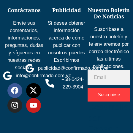
Contáctanos
Publicidad
Nuestro Boletín
De Noticias
Envíe sus
Si desea obtener
Suscríbase a
comentarios,
información
nuestro boletín y
informaciones,
acerca de cómo
le enviaremos por
preguntas, dudas
publicar con
correo electrónico
y síguenos en
nosotros puedes
las últimas
nuestras redes
Escríbirnos
publicaciones.
sociales
publicidad@confirmado.com.ve
info@confirmado.com.ve
+58-0424-
229-3904
Suscribirse
Desarrolla
por
Espacio