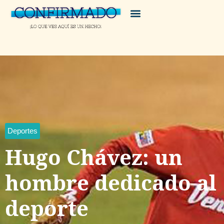
Deportes
Hugo Chávez: un
hombre dedicado al
deporte