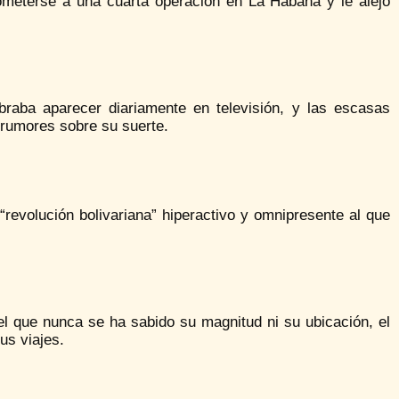
ometerse a una cuarta operación en La Habana y le alejó
braba aparecer diariamente en televisión, y las escasas
s rumores sobre su suerte.
“revolución bolivariana” hiperactivo y omnipresente al que
l que nunca se ha sabido su magnitud ni su ubicación, el
us viajes.