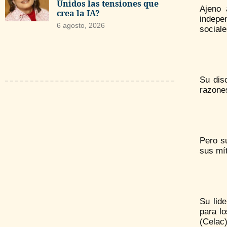
Unidos las tensiones que
Ajeno 
crea la IA?
indepe
6 agosto, 2026
sociale
Su dis
razones
Pero s
sus mít
Su lide
para l
(Celac)