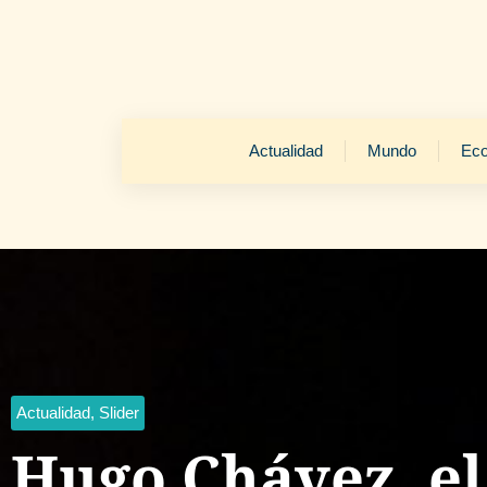
Actualidad
Mundo
Ec
Actualidad
,
Slider
Hugo Chávez, el 