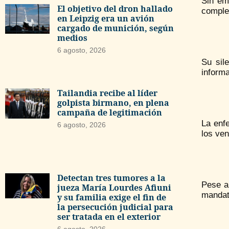
Sin em
El objetivo del dron hallado
complet
en Leipzig era un avión
cargado de munición, según
medios
6 agosto, 2026
Su sil
informa
Tailandia recibe al líder
golpista birmano, en plena
campaña de legitimación
La enfe
6 agosto, 2026
los ve
Detectan tres tumores a la
Pese a
jueza María Lourdes Afiuni
mandata
y su familia exige el fin de
la persecución judicial para
ser tratada en el exterior