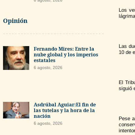
6 agosto, 2026
Los ve
lágrima
Opinión
Las du
Fernando Mires: Entre la
10 de e
nube global y los imperios
estatales
6 agosto, 2026
El Tri
siguió 
Asdrúbal Aguiar:El fin de
las tutelas y la hora de la
nación
Pese a
6 agosto, 2026
conser
intento