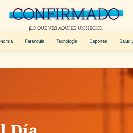
onomía
Farándula
Tecnología
Deportes
Salud 
l Día