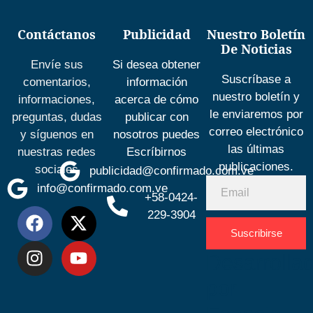
Contáctanos
Publicidad
Nuestro Boletín
De Noticias
Envíe sus
Si desea obtener
Suscríbase a
comentarios,
información
nuestro boletín y
informaciones,
acerca de cómo
le enviaremos por
preguntas, dudas
publicar con
correo electrónico
y síguenos en
nosotros puedes
las últimas
nuestras redes
Escríbirnos
publicaciones.
sociales
publicidad@confirmado.com.ve
info@confirmado.com.ve
+58-0424-
229-3904
Suscribirse
Desarrolla
por