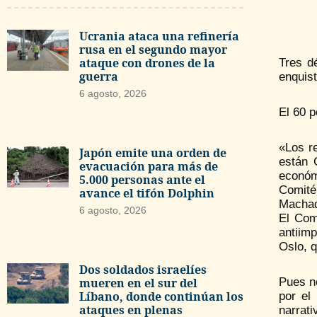
Ucrania ataca una refinería
rusa en el segundo mayor
ataque con drones de la
Tres d
guerra
enquist
6 agosto, 2026
El 60 p
«Los r
Japón emite una orden de
están 
evacuación para más de
económ
5.000 personas ante el
Comité
avance el tifón Dolphin
Machado
6 agosto, 2026
El Com
antiim
Oslo, q
Dos soldados israelíes
mueren en el sur del
Pues no
Líbano, donde continúan los
por el
ataques en plenas
narrat