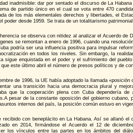
dad inadmisible: dar por sentado el discurso de La Habana 
tema de partido único en el cual se vota entre 470 candid
da de los más elementales derechos y libertades, el Estado
el poder desde 1959. Se trata de un totalitarismo patrimonia
herencia se observa con nitidez al analizar el Acuerdo de 
ígenes se remontan a enero de 1996, cuando una resolución 
ba podría ser una influencia positiva para impulsar reform
ocratización en todos los niveles. Sin embargo, la realida
sta sigue enquistada en el poder y el sufrimiento del pueb
 que este último abril el número de presos políticos y de co
iembre de 1996, la UE había adoptado la llamada «posición 
lentar una transición hacia una democracia plural y mejor
laba que la cooperación plena con Cuba dependería de
as.A pesar de la constante oposición del gobierno cubano, p
asuntos internos del país, la posición común estuvo en vig
ue recibido con beneplácito en La Habana. Así se allanó e
ado en 2014, firmándose el Acuerdo el 12 de diciembre
ecer los vínculos entre las partes en los ámbitos del diál