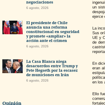
negociaciones
ingenui
un sis
6 agosto, 2026
despoja
ejerce 
El presidente de Chile
anuncia una reforma
La inco
constitucional en seguridad
Sus or
y promete «ampliar» la
UE y Cu
acción ante el crimen
de dem
6 agosto, 2026
castri
reporta
La Casa Blanca niega
En dic
desacuerdos entre Trump y
eran a
Pete Hegseth por la escasez
estipu
de municiones en Irán
polític
6 agosto, 2026
en los 
Ello f
comenz
Opinión
fortal