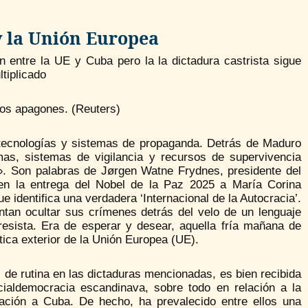
y la Unión Europea
 entre la UE y Cuba pero la la dictadura castrista sigue
tiplicado
 los apagones. (Reuters)
 tecnologías y sistemas de propaganda. Detrás de Maduro
mas, sistemas de vigilancia y recursos de supervivencia
. Son palabras de Jørgen Watne Frydnes, presidente del
en la entrega del Nobel de la Paz 2025 a María Corina
e identifica una verdadera ‘Internacional de la Autocracia’.
ntan ocultar sus crímenes detrás del velo de un lenguaje
resista. Era de esperar y desear, aquella fría mañana de
lítica exterior de la Unión Europea (UE).
, de rutina en las dictaduras mencionadas, es bien recibida
cialdemocracia escandinava, sobre todo en relación a la
lación a Cuba. De hecho, ha prevalecido entre ellos una