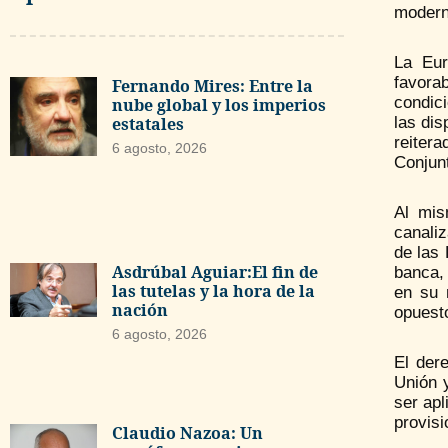
modern
La Eur
favora
Fernando Mires: Entre la
condic
nube global y los imperios
estatales
las dis
reitera
6 agosto, 2026
Conjunt
Al mis
canali
de las 
Asdrúbal Aguiar:El fin de
banca, 
las tutelas y la hora de la
en su 
nación
opuesto
6 agosto, 2026
El der
Unión 
ser apl
provisi
Claudio Nazoa: Un