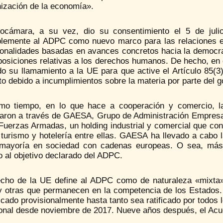
ización de la economía».
ocámara, a su vez, dio su consentimiento el 5 de juli
blemente al ADPC como nuevo marco para las relaciones en
ionalidades basadas en avances concretos hacia la democra
posiciones relativas a los derechos humanos. De hecho, en 
do su llamamiento a la UE para que active el Artículo 85(3
o debido a incumplimientos sobre la materia por parte del 
mo tiempo, en lo que hace a cooperación y comercio, l
zaron a través de GAESA, Grupo de Administración Empresar
Fuerzas Armadas, un holding industrial y comercial que cont
turismo y hotelería entre ellas. GAESA ha llevado a cabo l
mayoría en sociedad con cadenas europeas. O sea, más re
 al objetivo declarado del ADPC.
echo de la UE define al ADPC como de naturaleza «mixta»
y otras que permanecen en la competencia de los Estados. E
icado provisionalmente hasta tanto sea ratificado por todos
onal desde noviembre de 2017. Nueve años después, el Acuer