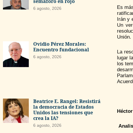
semáforo en rojo
Es más,
6 agosto, 2026
ratific
Irán y 
Un ver
resoluc
Unión.
Ovidio Pérez Morales:
Encuentro fundacional
La reso
6 agosto, 2026
lugar l
los tem
desarm
Parlam
Acuerdo
Beatrice E. Rangel: Resistirá
la democracia de Estados
Héctor
Unidos las tensiones que
crea la IA?
6 agosto, 2026
Analis