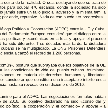
a costa de la realidad. O sea, soslayando que se trata de
atos para ocupar 470 escaños, donde la sociedad ha sido
 jamás sufre un fallo judicial adverso y la misma familia
l; por ende, represivo. Nada de eso puede ser progresista.
Diálogo Político y Cooperación (ADPC) entre la UE y Cuba.
del Parlamento Europeo consideró que el diálogo entre la
as políticas y económicas en la Isla, y apoyar el proceso
d ha sido diferente. Tres décadas más tarde, la dictadura
lo cubano se ha multiplicado. La ONG Prisoners Defenders
nciencia alcanzó el récord de 1.260 personas.
común», postura que subrayaba que los objetivos de la UE
ar las condiciones de vida del pueblo cubano. Asimismo,
 avances en materia de derechos humanos y libertades
or considerar que constituía una inaceptable interferencia
encia hasta su revocación en diciembre de 2016.
l camino para el ADPC. Las negociaciones formales habían
 de 2016. Su objetivo declarado ha sido «consolidar y
ogo político, la cooperación y el comercio» y apoyar «la