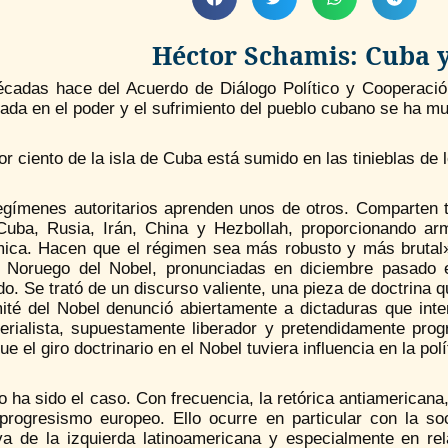
Héctor Schamis: Cuba 
écadas hace del Acuerdo de Diálogo Político y Cooperación
ada en el poder y el sufrimiento del pueblo cubano se ha mul
or ciento de la isla de Cuba está sumido en las tinieblas de
egímenes autoritarios aprenden unos de otros. Comparten
Cuba, Rusia, Irán, China y Hezbollah, proporcionando ar
ica. Hacen que el régimen sea más robusto y más brutal»
 Noruego del Nobel, pronunciadas en diciembre pasado 
. Se trató de un discurso valiente, una pieza de doctrina qu
ité del Nobel denunció abiertamente a dictaduras que inte
perialista, supuestamente liberador y pretendidamente prog
ue el giro doctrinario en el Nobel tuviera influencia en la po
 ha sido el caso. Con frecuencia, la retórica antiamericana
 progresismo europeo. Ello ocurre en particular con la so
iva de la izquierda latinoamericana y especialmente en re