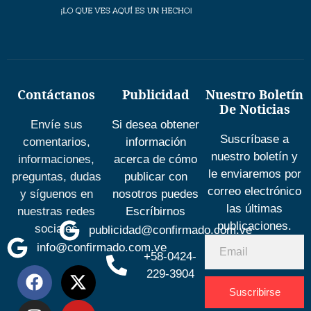
Contáctanos
Publicidad
Nuestro Boletín
De Noticias
Envíe sus
Si desea obtener
Suscríbase a
comentarios,
información
nuestro boletín y
informaciones,
acerca de cómo
le enviaremos por
preguntas, dudas
publicar con
correo electrónico
y síguenos en
nosotros puedes
las últimas
nuestras redes
Escríbirnos
publicaciones.
sociales
publicidad@confirmado.com.ve
info@confirmado.com.ve
+58-0424-
229-3904
Suscribirse