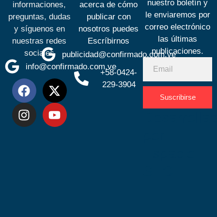
nuestro boletín y
informaciones,
acerca de cómo
le enviaremos por
preguntas, dudas
publicar con
correo electrónico
y síguenos en
nosotros puedes
las últimas
nuestras redes
Escríbirnos
publicaciones.
sociales
publicidad@confirmado.com.ve
info@confirmado.com.ve
+58-0424-
229-3904
Suscribirse
Desarrolla
por
Espacio
SEO